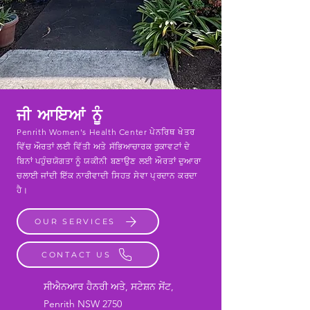
ਜੀ ਆਇਆਂ ਨੂੰ
Penrith Women's Health Center ਪੇਨਰਿਥ ਖੇਤਰ
ਵਿੱਚ ਔਰਤਾਂ ਲਈ ਵਿੱਤੀ ਅਤੇ ਸੱਭਿਆਚਾਰਕ ਰੁਕਾਵਟਾਂ ਦੇ
ਬਿਨਾਂ ਪਹੁੰਚਯੋਗਤਾ ਨੂੰ ਯਕੀਨੀ ਬਣਾਉਣ ਲਈ ਔਰਤਾਂ ਦੁਆਰਾ
ਚਲਾਈ ਜਾਂਦੀ ਇੱਕ ਨਾਰੀਵਾਦੀ ਸਿਹਤ ਸੇਵਾ ਪ੍ਰਦਾਨ ਕਰਦਾ
ਹੈ।
OUR SERVICES
CONTACT US
ਸੀਐਨਆਰ ਹੈਨਰੀ ਅਤੇ, ਸਟੇਸ਼ਨ ਸੇਂਟ,
Penrith NSW 2750