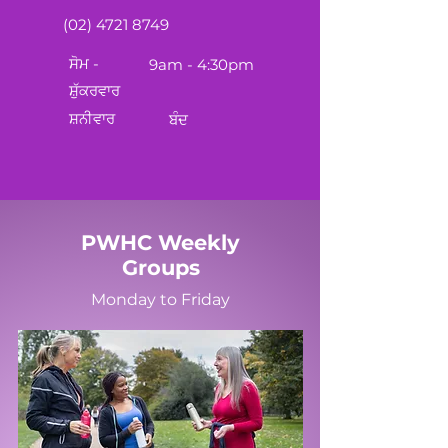
(02) 4721 8749
ਸੋਮ -
9am - 4:30pm
ਸ਼ੁੱਕਰਵਾਰ
ਸ਼ਨੀਵਾਰ
ਬੰਦ
PWHC Weekly
Groups
Monday to Friday